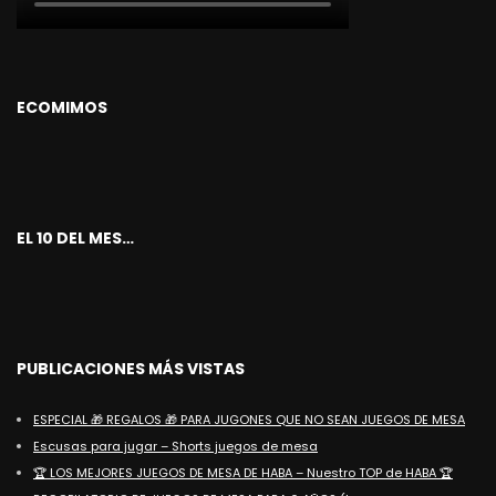
ECOMIMOS
EL 10 DEL MES…
PUBLICACIONES MÁS VISTAS
ESPECIAL 🎁 REGALOS 🎁 PARA JUGONES QUE NO SEAN JUEGOS DE MESA
Escusas para jugar – Shorts juegos de mesa
🏆 LOS MEJORES JUEGOS DE MESA DE HABA – Nuestro TOP de HABA 🏆