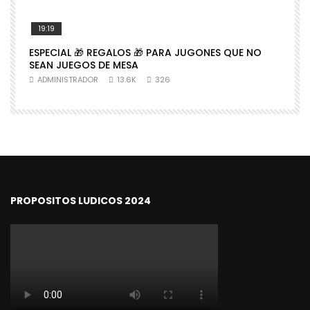
19:19
ESPECIAL 🎁 REGALOS 🎁 PARA JUGONES QUE NO

SEAN JUEGOS DE MESA
N
ADMINISTRADOR
13.6K
326
PROPOSITOS LUDICOS 2024