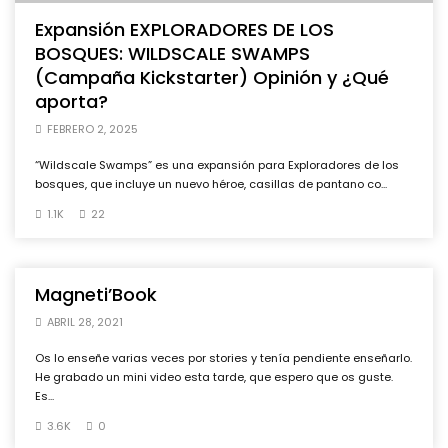
Expansión EXPLORADORES DE LOS
BOSQUES: WILDSCALE SWAMPS
(Campaña Kickstarter) Opinión y ¿Qué
aporta?
FEBRERO 2, 2025
“Wildscale Swamps” es una expansión para Exploradores de los
bosques, que incluye un nuevo héroe, casillas de pantano co...
1.1K
22
Magneti’Book
ABRIL 28, 2021
Os lo enseñe varias veces por stories y tenía pendiente enseñarlo.
He grabado un mini video esta tarde, que espero que os guste.
Es...
3.6K
0