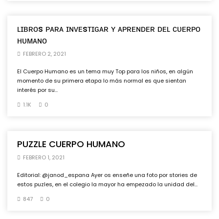
ʟɪʙʀᴏs ᴘᴀʀᴀ ɪɴᴠᴇsᴛɪɢᴀʀ ʏ ᴀᴘʀᴇɴᴅᴇʀ ᴅᴇʟ ᴄᴜᴇʀᴘᴏ
ʜᴜᴍᴀɴᴏ
FEBRERO 2, 2021
El Cuerpo Humano es un tema muy Top para los niños, en algún
momento de su primera etapa lo más normal es que sientan
interés por su...
1.1K
0
PUZZLE CUERPO HUMANO
FEBRERO 1, 2021
Editorial: @janod_espana Ayer os enseñe una foto por stories de
estos puzles, en el colegio la mayor ha empezado la unidad del...
847
0