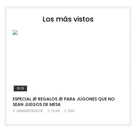
Los más vistos
19:19
ESPECIAL 🎁 REGALOS 🎁 PARA JUGONES QUE NO

SEAN JUEGOS DE MESA
N
ADMINISTRADOR
13.6K
326