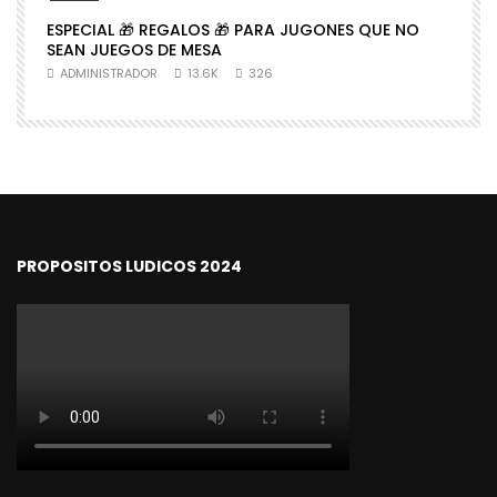
ESPECIAL 🎁 REGALOS 🎁 PARA JUGONES QUE NO

SEAN JUEGOS DE MESA
N
ADMINISTRADOR
13.6K
326
PROPOSITOS LUDICOS 2024