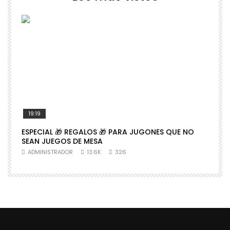
19:19
ESPECIAL 🎁 REGALOS 🎁 PARA JUGONES QUE NO

SEAN JUEGOS DE MESA
N
ADMINISTRADOR
13.6K
326