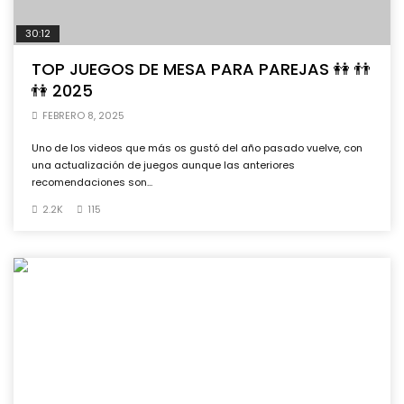
30:12
TOP JUEGOS DE MESA PARA PAREJAS 👭 👬
👫 2025
FEBRERO 8, 2025
Uno de los videos que más os gustó del año pasado vuelve, con
una actualización de juegos aunque las anteriores
recomendaciones son...
2.2K
115