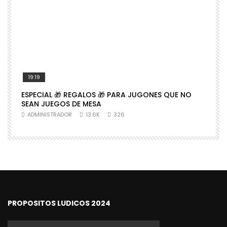
19:19
ESPECIAL 🎁 REGALOS 🎁 PARA JUGONES QUE NO

SEAN JUEGOS DE MESA
N
ADMINISTRADOR
13.6K
326
PROPOSITOS LUDICOS 2024