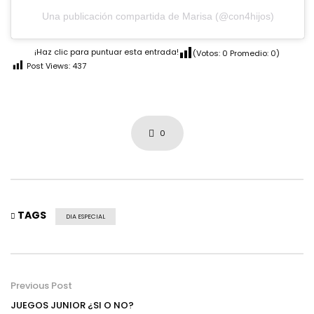
Una publicación compartida de Marisa (@con4hijos)
¡Haz clic para puntuar esta entrada!
(Votos:
0
Promedio:
0
)
Post Views:
437
0
TAGS
DIA ESPECIAL
Previous Post
JUEGOS JUNIOR ¿SI O NO?