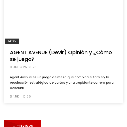
14:05
AGENT AVENUE (Devir) Opinión y ¿Cómo
se juega?
JULIO 25, 2025
Agent Avenue es un juego de mesa que combina el faroleo, la
recolección estratégica de cartas y una trepidante carrera para
descubri...
1.5K
36
←
PREVIOUS