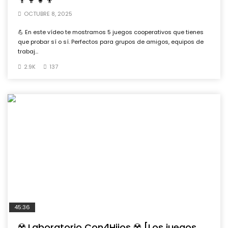
OCTUBRE 8, 2025
💪 En este vídeo te mostramos 5 juegos cooperativos que tienes
que probar sí o sí. Perfectos para grupos de amigos, equipos de
trabaj...
2.9K
137
45:36
☢️ Laboratorio Con4Hijos ☢️ [Los juegos