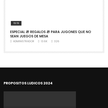
19:19
ESPECIAL 🎁 REGALOS 🎁 PARA JUGONES QUE NO

SEAN JUEGOS DE MESA
N
ADMINISTRADOR
13.6K
326
PROPOSITOS LUDICOS 2024