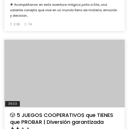
🌟 Acompáñanos en esta aventura mágica junto a Eila, una
valiente conejita que vive en un mundo lleno de misterio, emoción
y decision...
2.3K
74
39:03
🎲 5 JUEGOS COOPERATIVOS que TIENES
que PROBAR | Diversión garantizada
👨‍👩‍👧‍👦