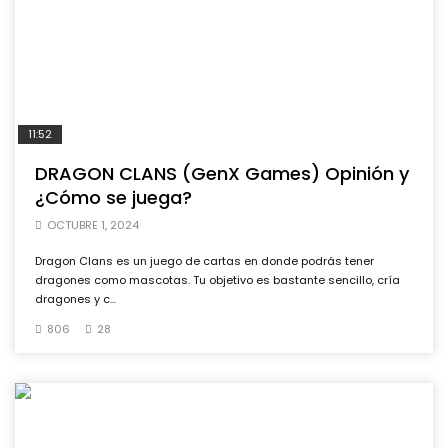
11:52
DRAGON CLANS (GenX Games) Opinión y
¿Cómo se juega?
OCTUBRE 1, 2024
Dragon Clans es un juego de cartas en donde podrás tener
dragones como mascotas. Tu objetivo es bastante sencillo, cría
dragones y c...
806
28