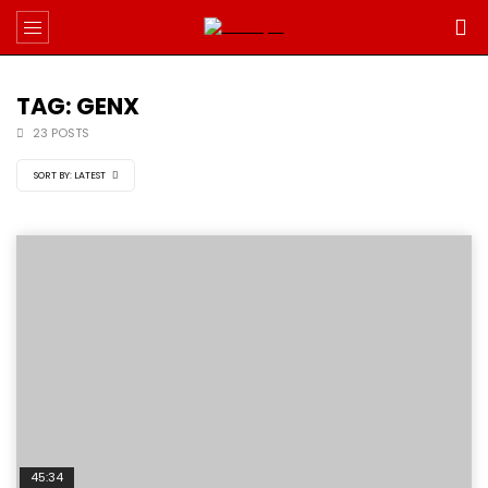
TAG: GENX
23 POSTS
SORT BY:
LATEST
45:34