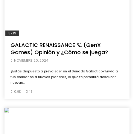
37:19
GALACTIC RENAISSANCE 🪐 (GenX
Games) Opinión y ¿Cómo se juega?
NOVIEMBRE 20, 2024
¿Estás dispuesto a prevalecer en el Senado Galáctico? Envía a
tus emisarios a nuevos planetas, lo que te permitirá descubrir
nuevas...
0.9K
18