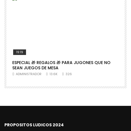
19:19
ESPECIAL 🎁 REGALOS 🎁 PARA JUGONES QUE NO

SEAN JUEGOS DE MESA
N
ADMINISTRADOR
13.6K
326
PROPOSITOS LUDICOS 2024