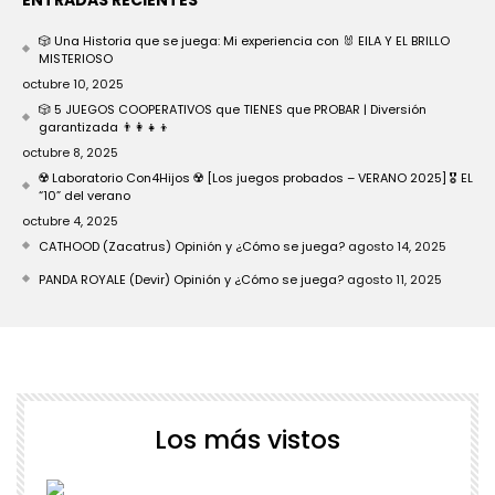
ENTRADAS RECIENTES
🎲 Una Historia que se juega: Mi experiencia con 🐰 EILA Y EL BRILLO
MISTERIOSO
octubre 10, 2025
🎲 5 JUEGOS COOPERATIVOS que TIENES que PROBAR | Diversión
garantizada 👨‍👩‍👧‍👦
octubre 8, 2025
☢️ Laboratorio Con4Hijos ☢️ [Los juegos probados – VERANO 2025] 🎖️ EL
“10” del verano
octubre 4, 2025
CATHOOD (Zacatrus) Opinión y ¿Cómo se juega?
agosto 14, 2025
PANDA ROYALE (Devir) Opinión y ¿Cómo se juega?
agosto 11, 2025
Los más vistos