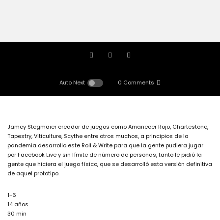
Auto Next
0 Comments
Jamey Stegmaier creador de juegos como Amanecer Rojo, Chartestone,
Tapestry, Viticulture, Scythe entre otros muchos, a principios de la
pandemia desarrollo este Roll & Write para que la gente pudiera jugar
por Facebook Live y sin límite de número de personas, tanto le pidió la
gente que hiciera el juego físico, que se desarrolló esta versión definitiva
de aquel prototipo.
1-6
14 años
30 min