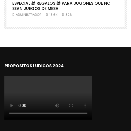
ESPECIAL 🎁 REGALOS 🎁 PARA JUGONES QUE NO

SEAN JUEGOS DE MESA
N
ADMINISTRADOR
13.6K
326
PROPOSITOS LUDICOS 2024