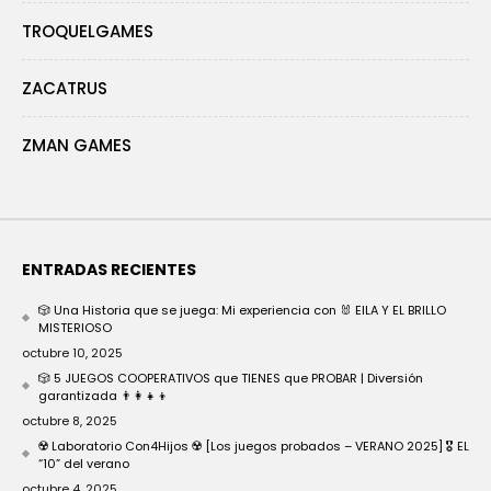
TROQUELGAMES
ZACATRUS
ZMAN GAMES
ENTRADAS RECIENTES
🎲 Una Historia que se juega: Mi experiencia con 🐰 EILA Y EL BRILLO
MISTERIOSO
octubre 10, 2025
🎲 5 JUEGOS COOPERATIVOS que TIENES que PROBAR | Diversión
garantizada 👨‍👩‍👧‍👦
octubre 8, 2025
☢️ Laboratorio Con4Hijos ☢️ [Los juegos probados – VERANO 2025] 🎖️ EL
“10” del verano
octubre 4, 2025