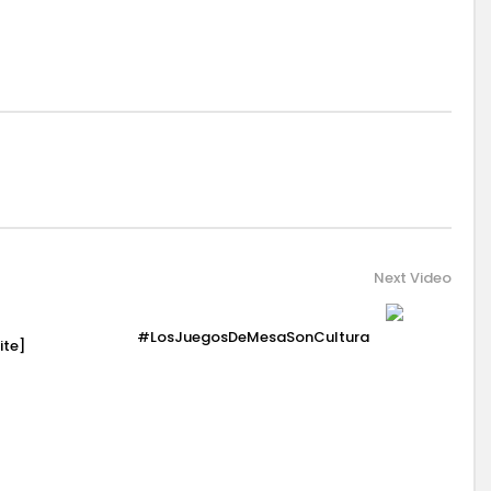
Next Video
#LosJuegosDeMesaSonCultura
ite]