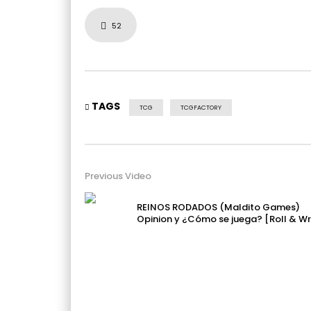
52
TAGS
TCG
TCGFACTORY
Previous Video
REINOS RODADOS (Maldito Games)
Opinion y ¿Cómo se juega? [Roll & Wr