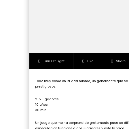
Turn Off Light
Like
Share
Todo muy como en la vida misma, un gobernante que se a
prestigiosos.
2-5 jugadores
10 años
30 min
Un juego que me ha sorprendido gratamente pues es difíc
especulación funcione a dos jugadores y este lo hace.