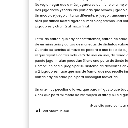
No voy a negar que a más jugadores aun funciona mejor 
dos jugadores y todas las partidas que hemos jugado h
Un modo de juego un tanto diferente, el juego transcur
fácil por turnos hasta agotar el mazo cogeremos una ca
jugadores y otra irá al mazo final.
Entre las cartas que hay encontraremos, cartas de cada mi
de un ministerio y cartas de monedas de distintos valore
Cuando se termine el mazo, se pasará a una fase de puja
el que reparte cartas solo verá de una en una, de form
puede jugar malas pasadas (tiene una parte de tienta la
Cómo funciona el juego por su sistema de descartes en e
a 2 jugadores hace que nos de forma, que nos resulte i
cartas hay de cada palo para conseguir mayorías.
Un arte muy peculiar a la vez que para mi gusto acertad
Geek que para mi modo de ver mejora el arte y pule algu
¡Haz clic para puntuar 
Post Views:
2.008