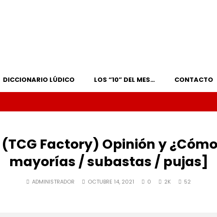
DICCIONARIO LÚDICO
LOS “10” DEL MES…
CONTACTO
 (TCG Factory) Opinión y ¿Cómo
mayorías / subastas / pujas]
ADMINISTRADOR
OCTUBRE 14, 2021
0
2K
52