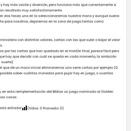
y hay más vacile y diversión, pero funciona más que correctamente a
an resultado muy satisfactoriamente.
re en dos fases una en la seleccionaremos nuestra mano y aunque suena
rta para nosotros, dejaremos en la zona de juego tantas como
nisterio con distintos valores, cartas con las que subir o bajar el valor
s.
s por las cartas que han quedado en el montón final, parece fácil pero
a que hay que decidir con cuál se queda en cada momento, la ambición
 suerte)
l que de un mazo inicial eliminaremos una serie cartas por ejemplo 22
mposible saber cuántas monedas para pujar hay en juego, o cuantas
o, en esta reimplementación del Biblios un juego nominado al Golden
nas cosas.
esta entrada!
(Votos:
0
Promedio:
0
)