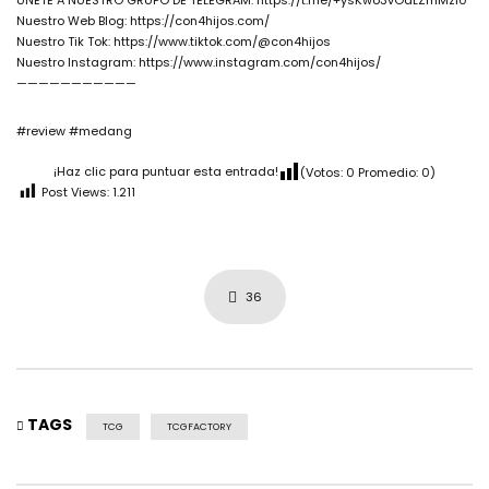
ÚNETE A NUESTRO GRUPO DE TELEGRAM: https://t.me/+ysKwo3vOdLZmMzI0
Nuestro Web Blog: https://con4hijos.com/
Nuestro Tik Tok: https://www.tiktok.com/@con4hijos
Nuestro Instagram: https://www.instagram.com/con4hijos/
———————————
#review #medang
¡Haz clic para puntuar esta entrada!
(Votos:
0
Promedio:
0
)
Post Views:
1.211
36
TAGS
TCG
TCGFACTORY