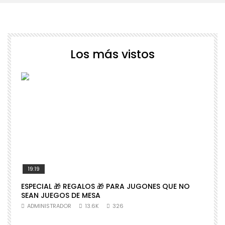
Los más vistos
19:19
ESPECIAL 🎁 REGALOS 🎁 PARA JUGONES QUE NO

SEAN JUEGOS DE MESA
N
ADMINISTRADOR
13.6K
326