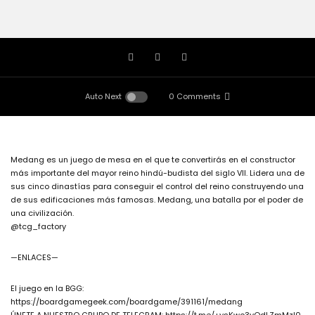
Auto Next
0 Comments
Medang es un juego de mesa en el que te convertirás en el constructor
más importante del mayor reino hindú-budista del siglo VII. Lidera una de
sus cinco dinastías para conseguir el control del reino construyendo una
de sus edificaciones más famosas. Medang, una batalla por el poder de
una civilización.
@tcg_factory
—ENLACES—
El juego en la BGG:
https://boardgamegeek.com/boardgame/391161/medang