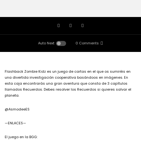
Auto Next
0 Comments
Flashback Zombie Kidz es un juego de cartas en el que os sumiréis en
una divertida investigación cooperativa basándoos en imágenes. En
esta caja encontrarás una gran aventura que consta de 3 capítulos
llamados Recuerdos. Debes resolver los Recuerdos si quieres salvar el
planeta.
@AsmodeeES
—ENLACES—
El juego en la BGG: