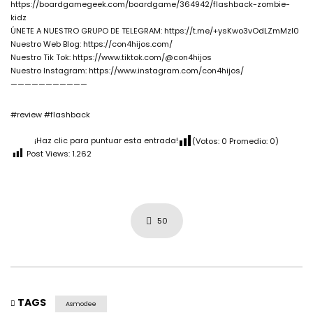
https://boardgamegeek.com/boardgame/364942/flashback-zombie-
kidz
ÚNETE A NUESTRO GRUPO DE TELEGRAM: https://t.me/+ysKwo3vOdLZmMzI0
Nuestro Web Blog: https://con4hijos.com/
Nuestro Tik Tok: https://www.tiktok.com/@con4hijos
Nuestro Instagram: https://www.instagram.com/con4hijos/
———————————
#review #flashback
¡Haz clic para puntuar esta entrada!
(Votos:
0
Promedio:
0
)
Post Views:
1.262
50
TAGS
Asmodee