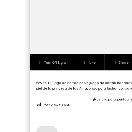
Turn Off Light
Like
Share
WW84: El juego de cartas es un juego de cartas basado 
piel de la princesa de las Amazonas para luchar contra v
¡Haz clic para puntuar 
Post Views:
1.460