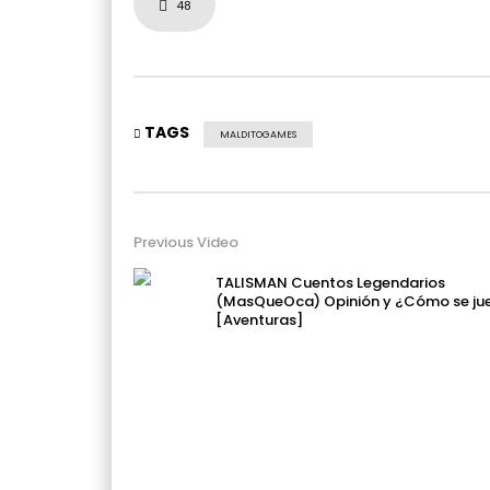
48
TAGS
MALDITOGAMES
Previous Video
TALISMAN Cuentos Legendarios
(MasQueOca) Opinión y ¿Cómo se ju
[Aventuras]