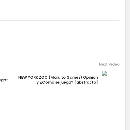
Next Video
NEW YORK ZOO (Maldito Games) Opinión
ega?
y ¿Cómo se juega? [abstracto]