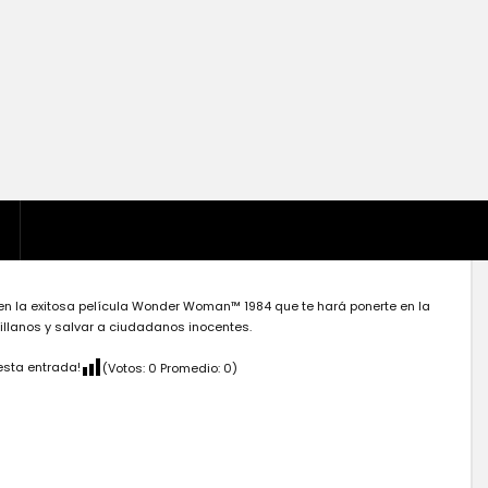
en la exitosa película Wonder Woman™ 1984 que te hará ponerte en la
illanos y salvar a ciudadanos inocentes.
esta entrada!
(Votos:
0
Promedio:
0
)