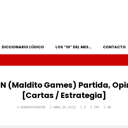
DICCIONARIO LÚDICO
LOS “10” DEL MES…
CONTACTO
aldito Games) Partida, Opin
[Cartas / Estrategia]
ADMINISTRADOR
ABRIL 20, 2022
0
1.5K
48