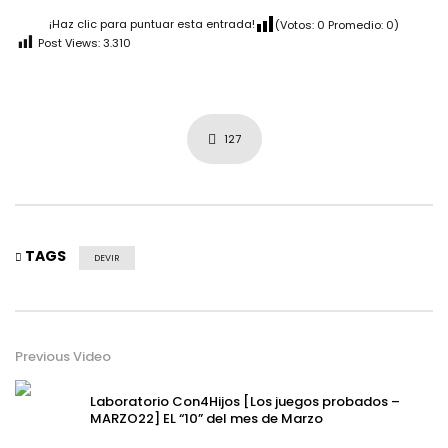
¡Haz clic para puntuar esta entrada!
(Votos:
0
Promedio:
0
)
Post Views:
3.310
127
TAGS
DEVIR
Previous Video
Laboratorio Con4Hijos [Los juegos probados –
MARZO22] EL “10” del mes de Marzo