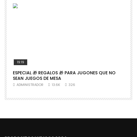
19:19
ESPECIAL 🎁 REGALOS 🎁 PARA JUGONES QUE NO

SEAN JUEGOS DE MESA
N
ADMINISTRADOR
13.6K
326