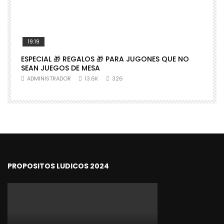
19:19
ESPECIAL 🎁 REGALOS 🎁 PARA JUGONES QUE NO

SEAN JUEGOS DE MESA
N
ADMINISTRADOR
13.6K
326
PROPOSITOS LUDICOS 2024