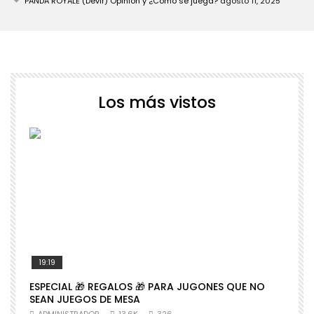
PANDA ROYALE (Devir) Opinión y ¿Cómo se juega?
agosto 11, 2025
Los más vistos
19:19
ESPECIAL 🎁 REGALOS 🎁 PARA JUGONES QUE NO

SEAN JUEGOS DE MESA
N