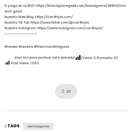
El juego en la BGG: https://boardgamegeek.com/boardgame/38863/rich-
and-good
Nuestro Web Blog: https://con4hijos.com/
Nuestro Tik Tok: https://www.tiktok.com/@con4hijos
Nuestro Instagram: https://www.instagram.com/con4hijos/
———————————
#review #reseña #therichandthegood
¡Haz clic para puntuar esta entrada!
(Votos:
0
Promedio:
0
)
Post Views:
1.063
20
TAGS
Melmacgames