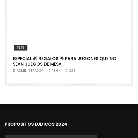
19:19
ESPECIAL 🎁 REGALOS 🎁 PARA JUGONES QUE NO

SEAN JUEGOS DE MESA
N
ADMINISTRADOR
13.6K
326
PROPOSITOS LUDICOS 2024