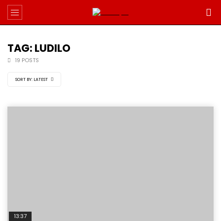
TAG: LUDILO
19 POSTS
SORT BY:
LATEST
13:37