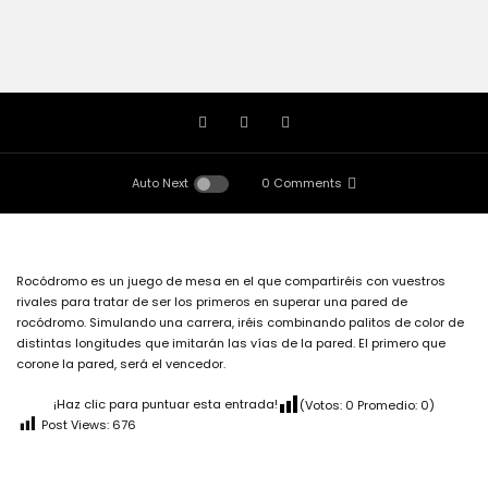
Auto Next
0 Comments
Rocódromo es un juego de mesa en el que compartiréis con vuestros
rivales para tratar de ser los primeros en superar una pared de
rocódromo. Simulando una carrera, iréis combinando palitos de color de
distintas longitudes que imitarán las vías de la pared. El primero que
corone la pared, será el vencedor.
¡Haz clic para puntuar esta entrada!
(Votos:
0
Promedio:
0
)
Post Views:
676