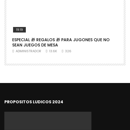
19:19
ESPECIAL 🎁 REGALOS 🎁 PARA JUGONES QUE NO

SEAN JUEGOS DE MESA
N
ADMINISTRADOR
13.6K
326
PROPOSITOS LUDICOS 2024