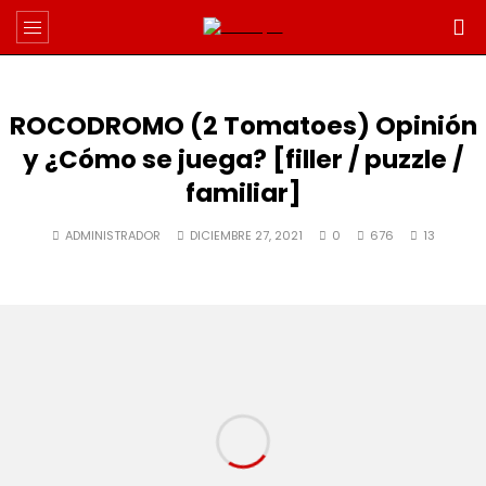
ROCODROMO (2 Tomatoes) Opinión
y ¿Cómo se juega? [filler / puzzle /
familiar]
ADMINISTRADOR
DICIEMBRE 27, 2021
0
676
13