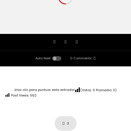
Auto Next
0 Comments
¡Haz clic para puntuar esta entrada!
(Votos:
0
Promedio:
0
)
Post Views:
562
3