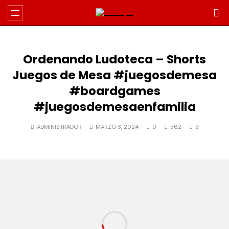
Ordenando Ludoteca – Shorts
Juegos de Mesa #juegosdemesa
#boardgames
#juegosdemesaenfamilia
ADMINISTRADOR
MARZO 3, 2024
0
562
3