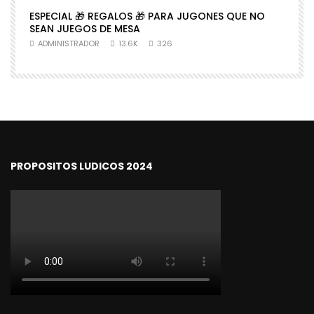
ESPECIAL 🎁 REGALOS 🎁 PARA JUGONES QUE NO

SEAN JUEGOS DE MESA
N
ADMINISTRADOR
13.6K
326
PROPOSITOS LUDICOS 2024