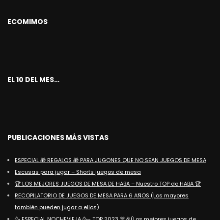
ECOMIMOS
EL 10 DEL MES…
PUBLICACIONES MÁS VISTAS
ESPECIAL 🎁 REGALOS 🎁 PARA JUGONES QUE NO SEAN JUEGOS DE MESA
Escusas para jugar – Shorts juegos de mesa
🏆 LOS MEJORES JUEGOS DE MESA DE HABA – Nuestro TOP de HABA 🏆
RECOPILATORIO DE JUEGOS DE MESA PARA 6 AÑOS (Los mayores
también pueden jugar a ellos)
🥳 ESPECIAL NOCHEVIEJA 🥳- TOP 2023 🎊🎉(Los mejores juegos de