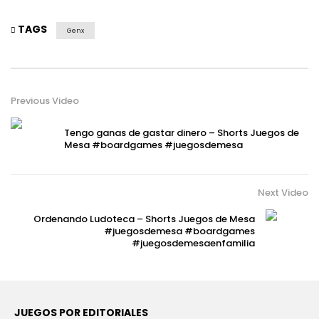
TAGS
Genx
Previous Video
Tengo ganas de gastar dinero – Shorts Juegos de
Mesa #boardgames #juegosdemesa
Next Video
Ordenando Ludoteca – Shorts Juegos de Mesa
#juegosdemesa #boardgames
#juegosdemesaenfamilia
JUEGOS POR EDITORIALES