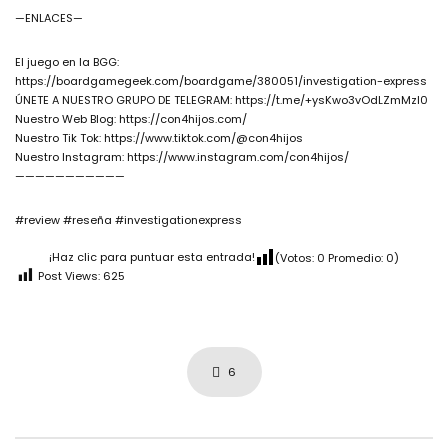
—ENLACES—
El juego en la BGG:
https://boardgamegeek.com/boardgame/380051/investigation-express
ÚNETE A NUESTRO GRUPO DE TELEGRAM: https://t.me/+ysKwo3vOdLZmMzI0
Nuestro Web Blog: https://con4hijos.com/
Nuestro Tik Tok: https://www.tiktok.com/@con4hijos
Nuestro Instagram: https://www.instagram.com/con4hijos/
———————————
#review #reseña #investigationexpress
¡Haz clic para puntuar esta entrada!
(Votos:
0
Promedio:
0
)
Post Views:
625
6