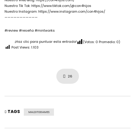
Nuestro Web Blog: https://con4hijos.com/
Nuestro Tik Tok: https://www.tiktok.com/@con4hijos
Nuestro Instagram: https://www.instagram.com/con4hijos/
———————————
#review #reseña #mintworks
¡Haz clic para puntuar esta entrada!
(Votos:
0
Promedio:
0
)
Post Views:
1.103
26
TAGS
MALDITOGAMES