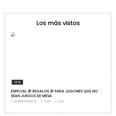
Los más vistos
19:19
ESPECIAL 🎁 REGALOS 🎁 PARA JUGONES QUE NO

SEAN JUEGOS DE MESA
N
ADMINISTRADOR
13.6K
326