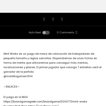
Auto Next
0 Comments
Mint Works es un juego de mesa de colocación de trabajadores de
pequeño tamaño y reglas sencillas. Dispondremos de unas fichas en
forma de menta que utilizaremos para conseguir más mentas,
localizaciones y planes. El primer jugador que consiga 7 estrellas será el
ganador de la partida.
@malditogames1334
—ENLACES—
El juego en la BGG:
https://boardgamegeek.com/boardgame/200077/mint-works