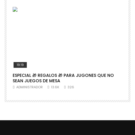
19:19
ESPECIAL 🎁 REGALOS 🎁 PARA JUGONES QUE NO

SEAN JUEGOS DE MESA
N
ADMINISTRADOR
13.6K
326