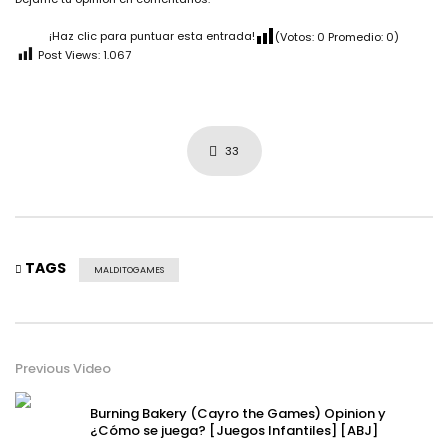
¡Haz clic para puntuar esta entrada!
(Votos:
0
Promedio:
0
)
Post Views:
1.067
33
TAGS
MALDITOGAMES
Previous Video
Burning Bakery (Cayro the Games) Opinion y
¿Cómo se juega? [Juegos Infantiles] [ABJ]