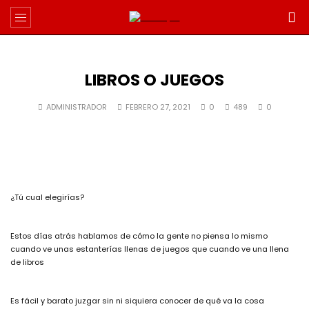
LIBROS O JUEGOS
ADMINISTRADOR
FEBRERO 27, 2021
0
489
0
¿Tú cual elegirías?
Estos días atrás hablamos de cómo la gente no piensa lo mismo
cuando ve unas estanterías llenas de juegos que cuando ve una llena
de libros
Es fácil y barato juzgar sin ni siquiera conocer de qué va la cosa