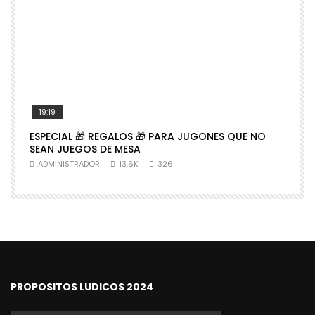
19:19
ESPECIAL 🎁 REGALOS 🎁 PARA JUGONES QUE NO

SEAN JUEGOS DE MESA
N
ADMINISTRADOR
13.6K
326
PROPOSITOS LUDICOS 2024