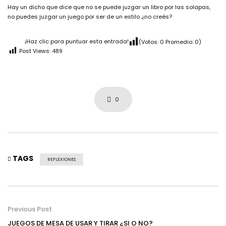
Hay un dicho que dice que no se puede juzgar un libro por las solapas,
no puedes juzgar un juego por ser de un estilo ¿no creés?
¡Haz clic para puntuar esta entrada!
(Votos:
0
Promedio:
0
)
Post Views:
489
0
TAGS
REFLEXIONES
Previous Post
JUEGOS DE MESA DE USAR Y TIRAR ¿SI O NO?