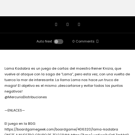
Auto Next
0 Comments
Lama Kadabra es un juego de cartas del maestro Reiner Knizia, que
vuelve al ataque con la saga de “Lama”, pero esta vez, con una vuelta de
tuerca la mar de interesante. La llama Lama nos hace ¡un truco de
magia! El objetivo es el mismo: ¡descartarse y evitar todos los puntos
negativos!
@MercurioDistribuciones
—ENLACES—
El juego en la BGG:
https://boardgamegeek.com/boardgame/406320/lama-kadabra