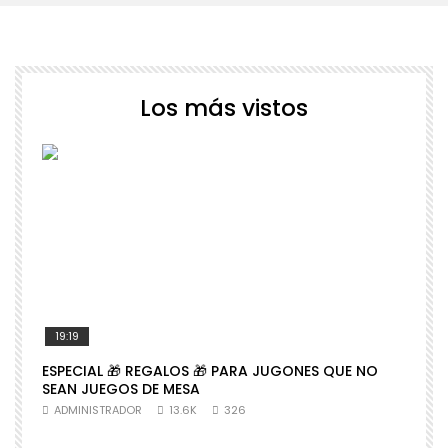
Los más vistos
19:19
ESPECIAL 🎁 REGALOS 🎁 PARA JUGONES QUE NO

SEAN JUEGOS DE MESA
N
ADMINISTRADOR
13.6K
326