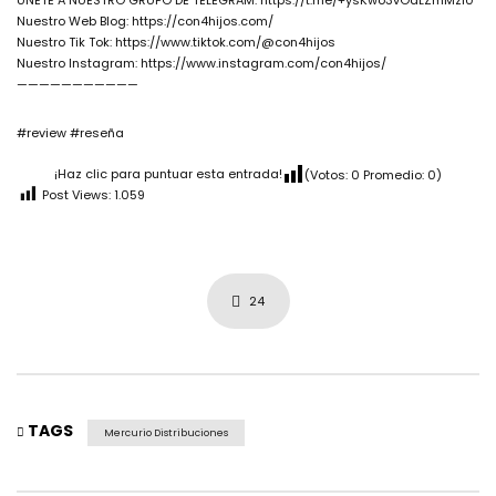
ÚNETE A NUESTRO GRUPO DE TELEGRAM: https://t.me/+ysKwo3vOdLZmMzI0
Nuestro Web Blog: https://con4hijos.com/
Nuestro Tik Tok: https://www.tiktok.com/@con4hijos
Nuestro Instagram: https://www.instagram.com/con4hijos/
———————————
#review #reseña
¡Haz clic para puntuar esta entrada!
(Votos:
0
Promedio:
0
)
Post Views:
1.059
24
TAGS
Mercurio Distribuciones