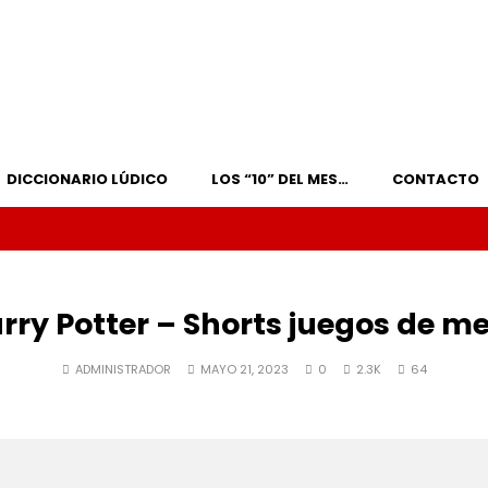
DICCIONARIO LÚDICO
LOS “10” DEL MES…
CONTACTO
rry Potter – Shorts juegos de m
ADMINISTRADOR
MAYO 21, 2023
0
2.3K
64