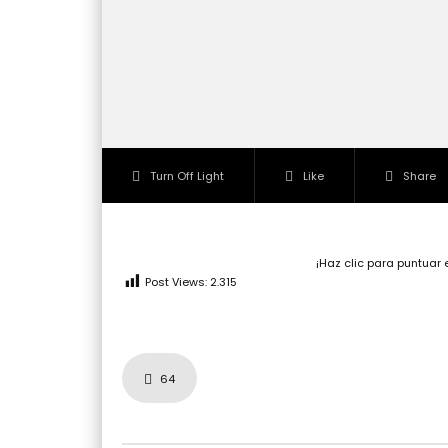
Turn Off Light
Like
Share
¡Haz clic para puntuar 
Post Views:
2.315
64