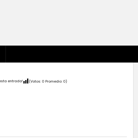
esta entrada!
(Votos:
0
Promedio:
0
)