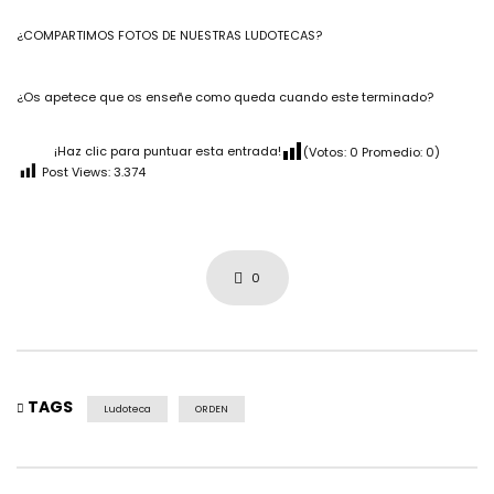
¿COMPARTIMOS FOTOS DE NUESTRAS LUDOTECAS?
¿Os apetece que os enseñe como queda cuando este terminado?
¡Haz clic para puntuar esta entrada!
(Votos:
0
Promedio:
0
)
Post Views:
3.374
0
TAGS
Ludoteca
ORDEN