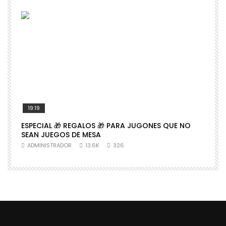
19:19
ESPECIAL 🎁 REGALOS 🎁 PARA JUGONES QUE NO

SEAN JUEGOS DE MESA
N
ADMINISTRADOR
13.6K
326