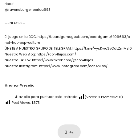
risas!
@ravensburgeriberica693
—ENLACES—
El juego en la BGG: https://boardgamegeek.com/boardgame/406663/s-
not-hat-pop-culture
ÚNETE A NUESTRO GRUPO DE TELEGRAM: https://t.me/+ysKwo3vOdLZmMzI0
Nuestro Web Blog: https://con4hijos.com/
Nuestro Tik Tok: https://www.tiktok.com/@con4hijos
Nuestro Instagram: https://www.instagram.com/con4hijos/
———————————
#review #reseña
¡Haz clic para puntuar esta entrada!
(Votos:
0
Promedio:
0
)
Post Views:
1.573
42