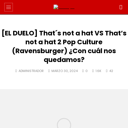
[EL DUELO] That´s not a hat VS That’s
not a hat 2 Pop Culture
(Ravensburger) ¿Con cuál nos
quedamos?
ADMINISTRADOR
MARZO 30, 2024
0
1.6K
42