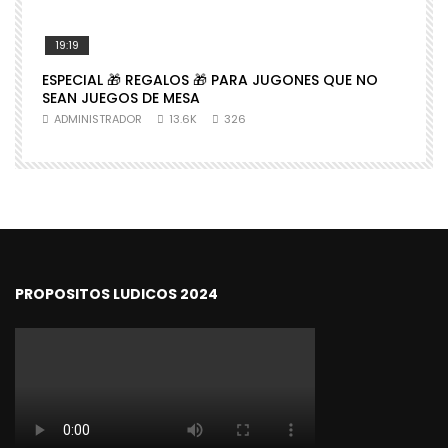
19:19
ESPECIAL 🎁 REGALOS 🎁 PARA JUGONES QUE NO

SEAN JUEGOS DE MESA
N
ADMINISTRADOR
13.6K
326
PROPOSITOS LUDICOS 2024