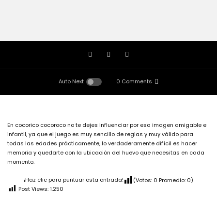
Auto Next
0 Comments
En cocorico cocoroco no te dejes influenciar por esa imagen amigable e
infantil, ya que el juego es muy sencillo de reglas y muy válido para
todas las edades prácticamente, lo verdaderamente difícil es hacer
memoria y quedarte con la ubicación del huevo que necesitas en cada
momento.
¡Haz clic para puntuar esta entrada!
(Votos:
0
Promedio:
0
)
Post Views:
1.250