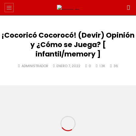
¡Cocoricó Cocorocó! (Devir) Opinión
y ¿Cómo se Juega? [
infantil/memory ]
ADMINISTRADOR
ENERO 7, 2022
0
1.3K
36