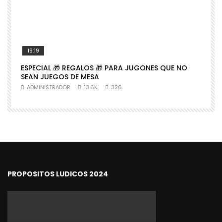
19:19
ESPECIAL 🎁 REGALOS 🎁 PARA JUGONES QUE NO

SEAN JUEGOS DE MESA
N
ADMINISTRADOR
13.6K
326
PROPOSITOS LUDICOS 2024