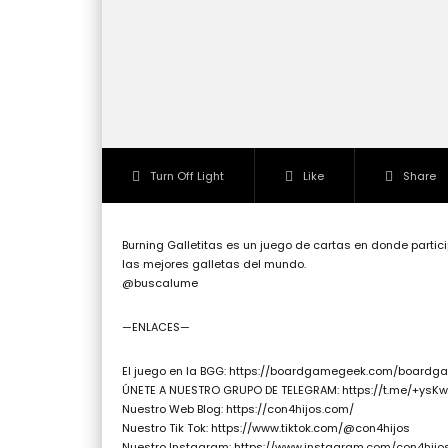
Turn Off Light
Like
Share
Burning Galletitas es un juego de cartas en donde parti
las mejores galletas del mundo.
@buscalume
—ENLACES—
El juego en la BGG: https://boardgamegeek.com/boardg
ÚNETE A NUESTRO GRUPO DE TELEGRAM: https://t.me/+ys
Nuestro Web Blog: https://con4hijos.com/
Nuestro Tik Tok: https://www.tiktok.com/@con4hijos
Nuestro Instagram: https://www.instagram.com/con4hijo