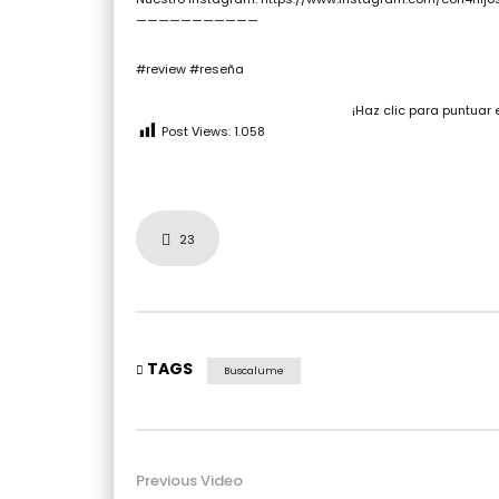
———————————
#review #reseña
¡Haz clic para puntuar 
Post Views:
1.058
23
TAGS
Buscalume
Previous Video