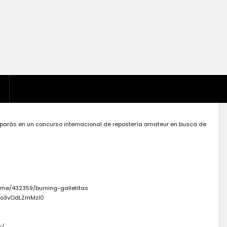
ciparás en un concurso internacional de repostería amateur en busca de
ame/432359/burning-galletitas
Kwo3vOdLZmMzI0
s/