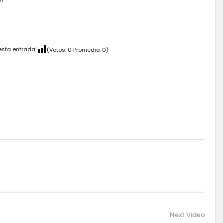
esta entrada!
(Votos:
0
Promedio:
0
)
Next Video