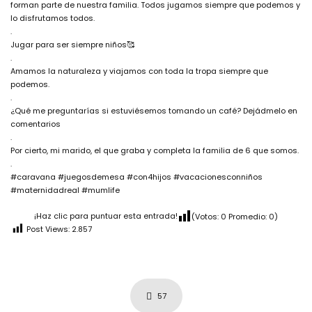
forman parte de nuestra familia. Todos jugamos siempre que podemos y
lo disfrutamos todos.
.
Jugar para ser siempre niños🥰
.
Amamos la naturaleza y viajamos con toda la tropa siempre que
podemos.
.
¿Qué me preguntarías si estuviésemos tomando un café? Dejádmelo en
comentarios
.
Por cierto, mi marido, el que graba y completa la familia de 6 que somos.
.
#caravana #juegosdemesa #con4hijos #vacacionesconniños
#maternidadreal #mumlife
¡Haz clic para puntuar esta entrada!
(Votos:
0
Promedio:
0
)
Post Views:
2.857
57