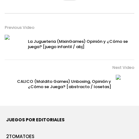
Previous Video
La Jugueteria (MixinGames) Opinión y ¿Cómo se
juega? [juego infantil / abj]
Next Video
CALICO (Maldito Games) Unboxing, Opinión y
¿Cómo se Juega? [abstracto / losetas]
JUEGOS POR EDITORIALES
2TOMATOES