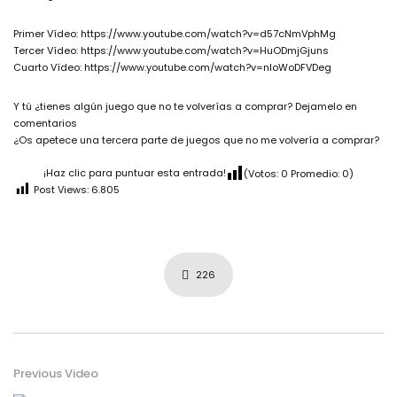
Primer Vídeo: https://www.youtube.com/watch?v=d57cNmVphMg
Tercer Vídeo: https://www.youtube.com/watch?v=HuODmjGjuns
Cuarto Vídeo: https://www.youtube.com/watch?v=nloWoDFVDeg
Y tú ¿tienes algún juego que no te volverías a comprar? Dejamelo en
comentarios
¿Os apetece una tercera parte de juegos que no me volvería a comprar?
¡Haz clic para puntuar esta entrada!
(Votos:
0
Promedio:
0
)
Post Views:
6.805
226
Previous Video