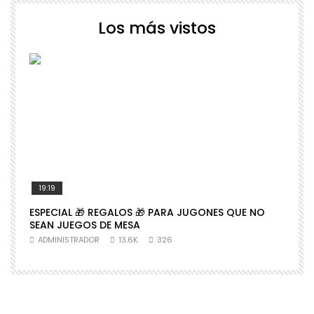
Los más vistos
19:19
ESPECIAL 🎁 REGALOS 🎁 PARA JUGONES QUE NO

SEAN JUEGOS DE MESA
N
ADMINISTRADOR
13.6K
326