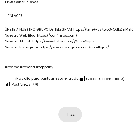
14:59 Conclusiones
—ENLACES—
ÚNETE A NUESTRO GRUPO DE TELEGRAM: https://t.me/+ysKwo3vOdLZmMzI0
Nuestro Web Blog: https://con4hijos.com/
Nuestro Tik Tok: https://www.tiktok.com/@con4hijos
Nuestro Instagram: https://www.instagram.com/con4hijos/
———————————
#review #reseña #topparty
¡Haz clic para puntuar esta entrada!
(Votos:
0
Promedio:
0
)
Post Views:
776
22