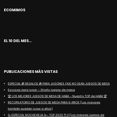
ECOMIMOS
EL 10 DEL MES…
PUBLICACIONES MÁS VISTAS
ESPECIAL 🎁 REGALOS 🎁 PARA JUGONES QUE NO SEAN JUEGOS DE MESA
Escusas para jugar – Shorts juegos de mesa
🏆 LOS MEJORES JUEGOS DE MESA DE HABA – Nuestro TOP de HABA 🏆
RECOPILATORIO DE JUEGOS DE MESA PARA 6 AÑOS (Los mayores
también pueden jugar a ellos)
🥳 ESPECIAL NOCHEVIEJA 🥳- TOP 2023 🎊🎉(Los mejores juegos de