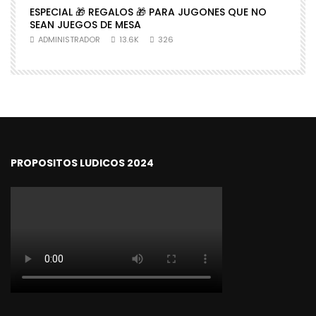
ESPECIAL 🎁 REGALOS 🎁 PARA JUGONES QUE NO

SEAN JUEGOS DE MESA
N
ADMINISTRADOR
13.6K
326
PROPOSITOS LUDICOS 2024