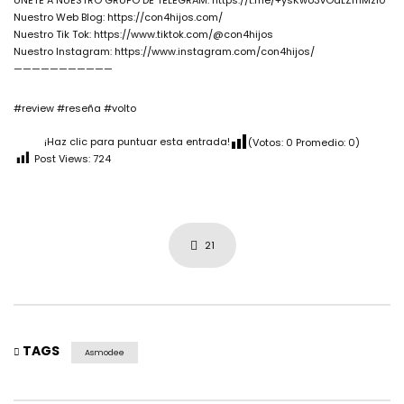
ÚNETE A NUESTRO GRUPO DE TELEGRAM: https://t.me/+ysKwo3vOdLZmMzI0
Nuestro Web Blog: https://con4hijos.com/
Nuestro Tik Tok: https://www.tiktok.com/@con4hijos
Nuestro Instagram: https://www.instagram.com/con4hijos/
———————————
#review #reseña #volto
¡Haz clic para puntuar esta entrada!
(Votos:
0
Promedio:
0
)
Post Views:
724
21
TAGS
Asmodee