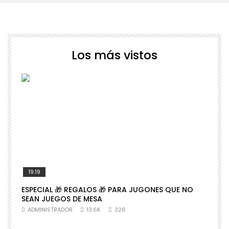
Los más vistos
19:19
ESPECIAL 🎁 REGALOS 🎁 PARA JUGONES QUE NO

SEAN JUEGOS DE MESA
N
ADMINISTRADOR
13.6K
326