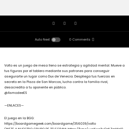
Auto Next
0 Comments
Volto es un juego de mesa lleno se estrategia y agilidad mental. Mueve a
tus figuras por el tablero mediante sus patrones para conseguir
asegurarte un lugar como Dux de Venecia. Despliega tus fuerzas en
secreto en la Plaza de San Marcos, lucha contra la familia rival,
desacredita a tu oponente en público.
@AsmodeeES
—ENLACES—
El juego en la BGG:
https://boardgamegeek.com/boardgame/356039/volto