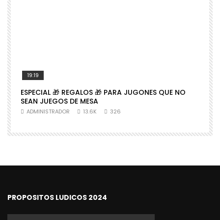
19:19
ESPECIAL 🎁 REGALOS 🎁 PARA JUGONES QUE NO

SEAN JUEGOS DE MESA
N
ADMINISTRADOR
13.6K
326
PROPOSITOS LUDICOS 2024