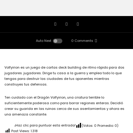
Auto Next
0 Comments
Volfyirion es un juego de cartas deck building de ritmo rápido para dos
jugadores. jugadores. Dirige tu casa a la guerra y emplea todo lo que
tengas para destruir las ciudades de tus oponentes mientras
construyes tus defensas.
Ten cuidado con el Dragón Volfyirion, una criatura terrible lo
suficientemente poderosa como para borrar regiones enteras. Decidió
crear su guarida en las ruinas cerca de sus asentamientos y ahora es
una amenaza constante.
¡Haz clic para puntuar esta entrada!
(Votos:
0
Promedio:
0
)
Post Views:
1.318