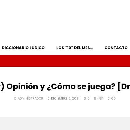
DICCIONARIO LÚDICO
LOS “10” DEL MES…
CONTACTO
) Opinión y ¿Cómo se juega? [D
ADMINISTRADOR
DICIEMBRE 2, 2021
0
1.8K
66