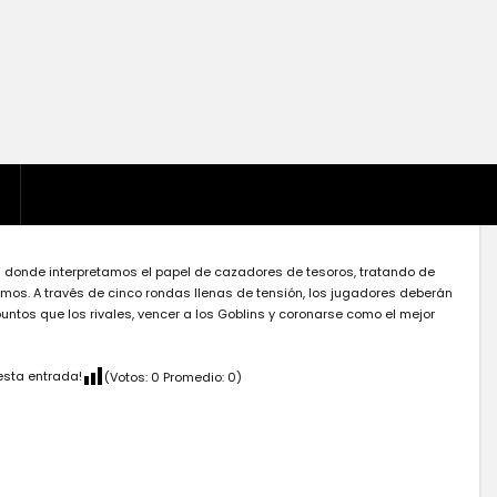
d donde interpretamos el papel de cazadores de tesoros, tratando de
s. A través de cinco rondas llenas de tensión, los jugadores deberán
ntos que los rivales, vencer a los Goblins y coronarse como el mejor
esta entrada!
(Votos:
0
Promedio:
0
)