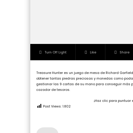
Turn Off Light
Like
Share
Treasure Hunter es un juego de mesa de Richard Garfiel
obtener tantas piedras preciosas y monedas como podamo
gestionar las 9 cartas de su mano para conseguir más pu
cazador de tesoros.
¡Haz clic para puntuar 
Post Views:
1.802