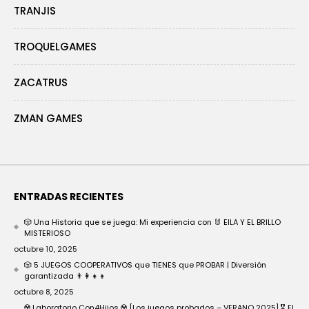
TRANJIS
TROQUELGAMES
ZACATRUS
ZMAN GAMES
ENTRADAS RECIENTES
🎲 Una Historia que se juega: Mi experiencia con 🐰 EILA Y EL BRILLO
MISTERIOSO
octubre 10, 2025
🎲 5 JUEGOS COOPERATIVOS que TIENES que PROBAR | Diversión
garantizada 👨‍👩‍👧‍👦
octubre 8, 2025
☢️ Laboratorio Con4Hijos ☢️ [Los juegos probados – VERANO 2025] 🎖️ EL