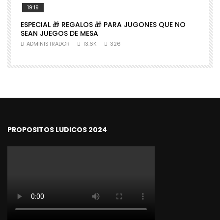
19:19
ESPECIAL 🎁 REGALOS 🎁 PARA JUGONES QUE NO

SEAN JUEGOS DE MESA
N
ADMINISTRADOR
13.6K
326
PROPOSITOS LUDICOS 2024