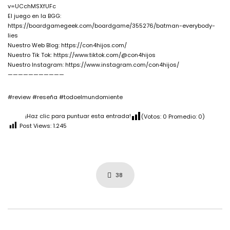
v=UCchMSXfUFc
El juego en la BGG:
https://boardgamegeek.com/boardgame/355276/batman-everybody-
lies
Nuestro Web Blog: https://con4hijos.com/
Nuestro Tik Tok: https://www.tiktok.com/@con4hijos
Nuestro Instagram: https://www.instagram.com/con4hijos/
———————————
#review #reseña #todoelmundomiente
¡Haz clic para puntuar esta entrada!
(Votos:
0
Promedio:
0
)
Post Views:
1.245
38