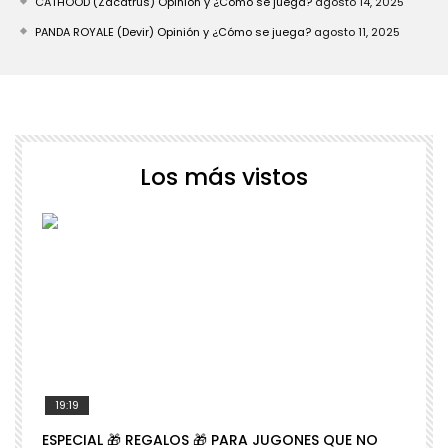
CATHOOD (Zacatrus) Opinión y ¿Cómo se juega?
agosto 14, 2025
PANDA ROYALE (Devir) Opinión y ¿Cómo se juega?
agosto 11, 2025
Los más vistos
19:19
ESPECIAL 🎁 REGALOS 🎁 PARA JUGONES QUE NO
