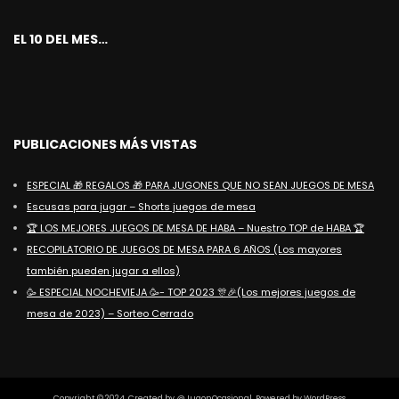
EL 10 DEL MES…
PUBLICACIONES MÁS VISTAS
ESPECIAL 🎁 REGALOS 🎁 PARA JUGONES QUE NO SEAN JUEGOS DE MESA
Escusas para jugar – Shorts juegos de mesa
🏆 LOS MEJORES JUEGOS DE MESA DE HABA – Nuestro TOP de HABA 🏆
RECOPILATORIO DE JUEGOS DE MESA PARA 6 AÑOS (Los mayores
también pueden jugar a ellos)
🥳 ESPECIAL NOCHEVIEJA 🥳- TOP 2023 🎊🎉(Los mejores juegos de
mesa de 2023) – Sorteo Cerrado
Copyright © 2024. Created by @JugonOcasional. Powered by WordPress