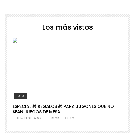
Los más vistos
19:19
ESPECIAL 🎁 REGALOS 🎁 PARA JUGONES QUE NO

SEAN JUEGOS DE MESA
N
ADMINISTRADOR
13.6K
326