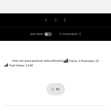
Auto Next
0 Comments
¡Haz clic para puntuar esta entrada!
(Votos:
0
Promedio:
0
)
Post Views:
3.240
96