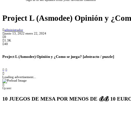
Project L (Asmodee) Opinión y ¿Como 
administrador
junio 13, 2022
enero 22, 2024
0
1.3K
40
Project L (Asmodee) Opinión y ¿Como se juega? [abstracto / puzzle]
Loading advertisement...
Up next
10 JUEGOS DE MESA POR MENOS DE 💰💰 10 EURO