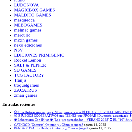
LUDONOVA
MAGICBOX GAMES
MALDITO GAMES
masqueoca
MEBOGAMES
melmac games
mercurio
mixin games
nexo ediciones
NSV
EDICIONES PRIMIGENIO
Rocket Lemon
SALT & PEPPER
SD GAMES
TCG FACTORY
Tranjis
troquelgames
ZACATRUS
zman games
Entradas recientes
🎲 Una Historia que se juega: Mi experiencia con 🐰 EILA Y EL BRILLO MISTERIO
🎲 5 JUEGOS COOPERATIVOS que TIENES que PROBAR | Diversión garantizada 👨‍
☢️ Laboratorio Con4Hijos ☢️ [Los juegos probados – VERANO 2025] 🎖️ EL “10” del 
CATHOOD (Zacatrus) Opinión y ¿Cómo se juega?
agosto 14, 2025
PANDA ROYALE (Devir) Opinión y ¿Cómo se juega?
agosto 11, 2025