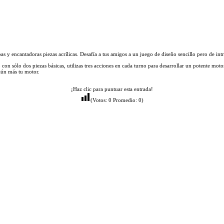
s y encantadoras piezas acrílicas. Desafía a tus amigos a un juego de diseño sencillo pero de int
 con sólo dos piezas básicas, utilizas tres acciones en cada turno para desarrollar un potente mo
aún más tu motor.
¡Haz clic para puntuar esta entrada!
(Votos:
0
Promedio:
0
)