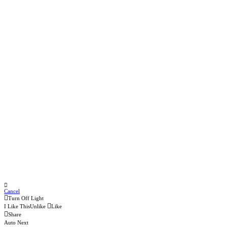
Cancel
Turn Off Light
I Like This
Unlike
Like
Share
Auto Next