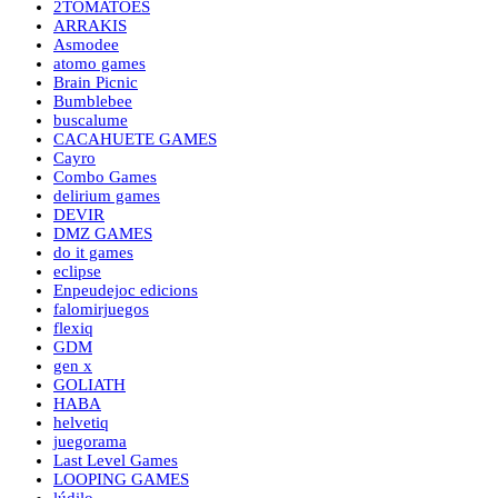
2TOMATOES
ARRAKIS
Asmodee
atomo games
Brain Picnic
Bumblebee
buscalume
CACAHUETE GAMES
Cayro
Combo Games
delirium games
DEVIR
DMZ GAMES
do it games
eclipse
Enpeudejoc edicions
falomirjuegos
flexiq
GDM
gen x
GOLIATH
HABA
helvetiq
juegorama
Last Level Games
LOOPING GAMES
lúdilo