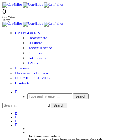
0
New Videos
Today
CATEGORIAS
Laboratorio
El Duelo
Recopilatorios
Directos
Entrevistas
TAG´s
Reseñas
Diccionario Lúdico
LOS “10” DEL MES…
Contacto
Don't miss new videos
Sign in to see updates from your favourite channels