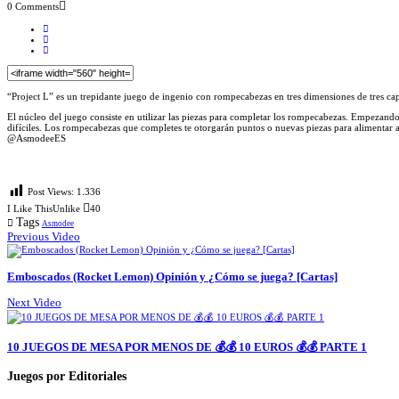
0 Comments
“Project L” es un trepidante juego de ingenio con rompecabezas en tres dimensiones de tres capa
El núcleo del juego consiste en utilizar las piezas para completar los rompecabezas. Empezando
difíciles. Los rompecabezas que completes te otorgarán puntos o nuevas piezas para alimentar 
@AsmodeeES
Post Views:
1.336
I Like This
Unlike
40
Tags
Asmodee
Previous Video
Emboscados (Rocket Lemon) Opinión y ¿Cómo se juega? [Cartas]
Next Video
10 JUEGOS DE MESA POR MENOS DE 💰💰 10 EUROS 💰💰 PARTE 1
Juegos por Editoriales