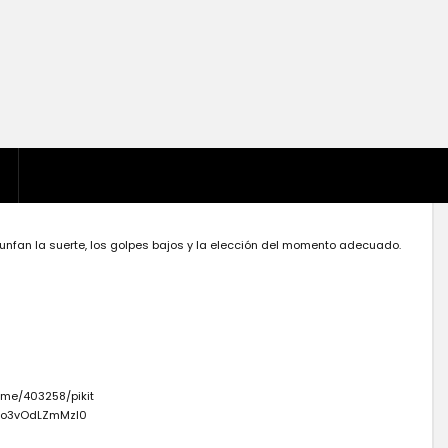
riunfan la suerte, los golpes bajos y la elección del momento adecuado.
ame/403258/pikit
Kwo3vOdLZmMzI0