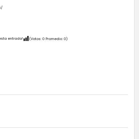
s/
esta entrada!
(Votos:
0
Promedio:
0
)