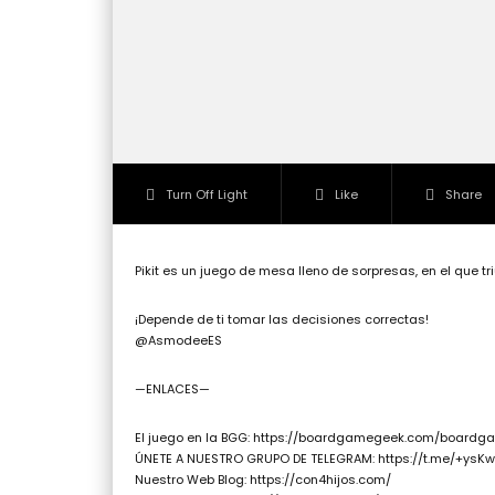
Turn Off Light
Like
Share
Pikit es un juego de mesa lleno de sorpresas, en el que t
¡Depende de ti tomar las decisiones correctas!
@AsmodeeES
—ENLACES—
El juego en la BGG: https://boardgamegeek.com/boardg
ÚNETE A NUESTRO GRUPO DE TELEGRAM: https://t.me/+ys
Nuestro Web Blog: https://con4hijos.com/