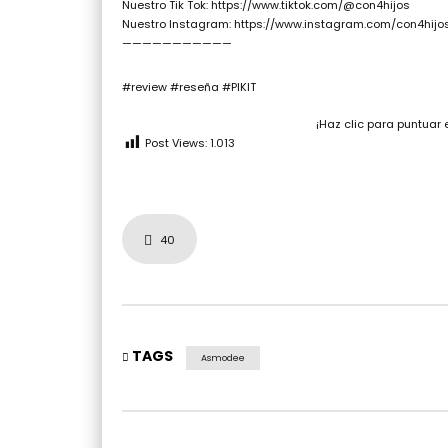
Nuestro Tik Tok: https://www.tiktok.com/@con4hijos
Nuestro Instagram: https://www.instagram.com/con4hijo
———————————
#review #reseña #PIKIT
¡Haz clic para puntuar 
Post Views:
1.013
40
TAGS
Asmodee