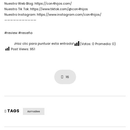
Nuestro Web Blog: https://con4hijos.com/
Nuestro Tik Tok: https://www.tiktok.com/@con4hijos
Nuestro Instagram: https://www.instagram.com/con4hijos/
———————————
#review #reseña
¡Haz clic para puntuar esta entrada!
(Votos:
0
Promedio:
0
)
Post Views:
951
16
TAGS
Asmodee