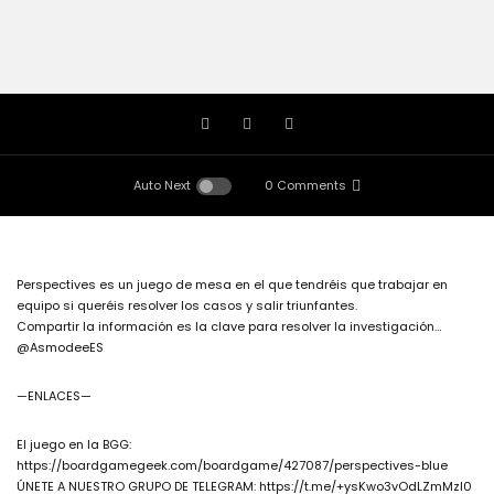
Auto Next
0 Comments
Perspectives es un juego de mesa en el que tendréis que trabajar en
equipo si queréis resolver los casos y salir triunfantes.
Compartir la información es la clave para resolver la investigación…
@AsmodeeES
—ENLACES—
El juego en la BGG:
https://boardgamegeek.com/boardgame/427087/perspectives-blue
ÚNETE A NUESTRO GRUPO DE TELEGRAM: https://t.me/+ysKwo3vOdLZmMzI0