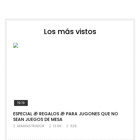
Los más vistos
19:19
ESPECIAL 🎁 REGALOS 🎁 PARA JUGONES QUE NO

SEAN JUEGOS DE MESA
N
ADMINISTRADOR
13.6K
326