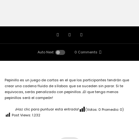
Auto Next
0 Comments
Pepinillo es un juego de cartas en el que los participantes tendrán que
crear una cadena fluida de sílabas que se suceden sin parar. Si te
equivocas, serás penalizado con pepinillos. ¡El que tenga menos
pepinillos será el campeón!
¡Haz clic para puntuar esta entrada!
(Votos:
0
Promedio:
0
)
Post Views:
1.232