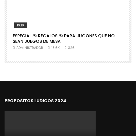
19:19
ESPECIAL 🎁 REGALOS 🎁 PARA JUGONES QUE NO

SEAN JUEGOS DE MESA
N
ADMINISTRADOR
13.6K
326
PROPOSITOS LUDICOS 2024