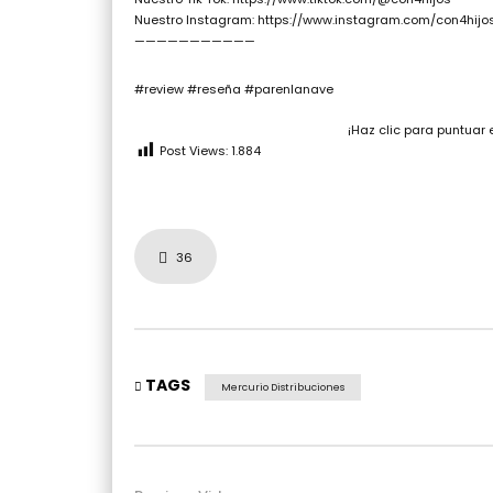
Nuestro Instagram: https://www.instagram.com/con4hijo
———————————
#review #reseña #parenlanave
¡Haz clic para puntuar 
Post Views:
1.884
36
TAGS
Mercurio Distribuciones