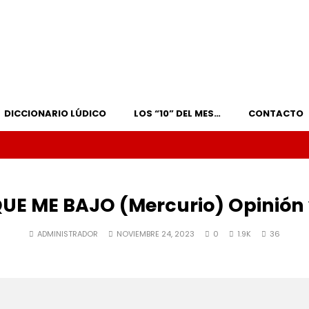
DICCIONARIO LÚDICO
LOS “10” DEL MES…
CONTACTO
UE ME BAJO (Mercurio) Opinión
ADMINISTRADOR
NOVIEMBRE 24, 2023
0
1.9K
36