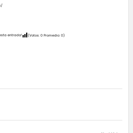
s/
esta entrada!
(Votos:
0
Promedio:
0
)