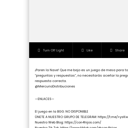
Turn Off Light
Like
Share
¡Paren la Nave! Que me bajo es un juego de mesa para toda
“preguntas y respuestas”, no necesitarás acertar la pre
respuesta correcta.
@MercurioDistribuciones
—ENLACES—
El juego en la BGG: NO DISPONIBLE
ÚNETE A NUESTRO GRUPO DE TELEGRAM: https://t.me/+ys
Nuestro Web Blog: https://con4hijos.com/
Nuestro Tik Tok: https://www.tiktok.com/@con4hijos