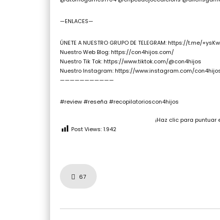
—ENLACES—
ÚNETE A NUESTRO GRUPO DE TELEGRAM: https://t.me/+ys
Nuestro Web Blog: https://con4hijos.com/
Nuestro Tik Tok: https://www.tiktok.com/@con4hijos
Nuestro Instagram: https://www.instagram.com/con4hijo
———————————
#review #reseña #recopilatorioscon4hijos
¡Haz clic para puntuar 
Post Views:
1.942
67