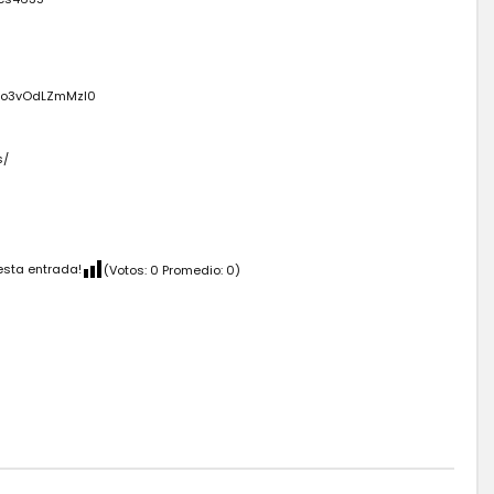
Kwo3vOdLZmMzI0
s/
esta entrada!
(Votos:
0
Promedio:
0
)