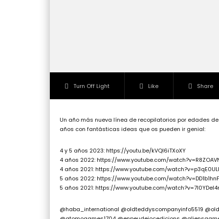
Turn Off Light
Like
Share
Un año más nueva línea de recopilatorios por edades de 
años con fantásticas ideas que os pueden ir genial:
4 y 5 años 2023: https://youtu.be/kVQl6iTXoXY
4 años 2022: https://www.youtube.com/watch?v=R8ZOAV
4 años 2021: https://www.youtube.com/watch?v=p3qE0U
5 años 2022: https://www.youtube.com/watch?v=DD1b1hn
5 años 2021: https://www.youtube.com/watch?v=7I0YDel4
@haba_international @oldteddyscompanyinfo5519 @ol
@atomogames1704 @enpeudejocedicions @aliensgam