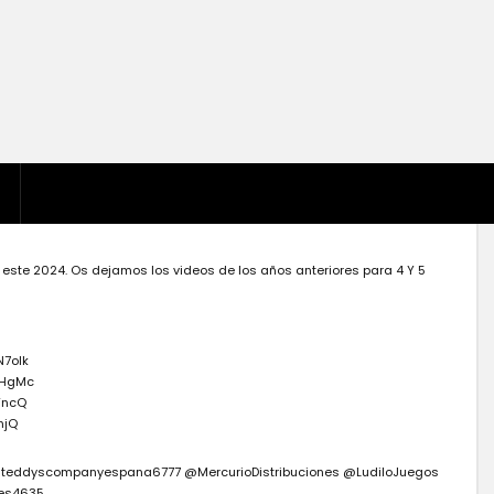
este 2024. Os dejamos los videos de los años anteriores para 4 Y 5
N7olk
LHgMc
FncQ
njQ
dteddyscompanyespana6777 @MercurioDistribuciones @LudiloJuegos
es4635