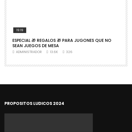
19:19
ESPECIAL 🎁 REGALOS 🎁 PARA JUGONES QUE NO

SEAN JUEGOS DE MESA
N
ADMINISTRADOR
13.6K
326
PROPOSITOS LUDICOS 2024