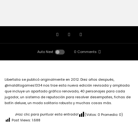
Auto Next
0 Comments
Libertalia se publicó originalmente en 2012. Diez años después,
@malditogames1334 nos trae esta nueva edición revisada y ampliada
que incluye un apartado gráfico renovado, 40 personajes para cada
jugador, un sistema de reputación para resolver desempates, fichas de
botín deluxe, un modo solitario robusto y muchas cosas más.
¡Haz clic para puntuar esta entrada!
(Votos:
0
Promedio:
0
)
Post Views:
1.688