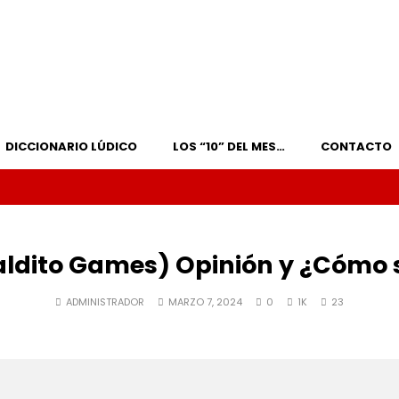
DICCIONARIO LÚDICO
LOS “10” DEL MES…
CONTACTO
ldito Games) Opinión y ¿Cómo 
ADMINISTRADOR
MARZO 7, 2024
0
1K
23