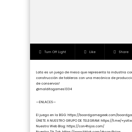
Turn Off Light
Like
Share
Lata es un juego de mesa que representa la industria con
construcción de tableros con una mecánica de producción 
de conservas!
@malditogames1334
—ENLACES—
El juego en la BGG: https://boardgamegeek.com/boardg
ÚNETE A NUESTRO GRUPO DE TELEGRAM: https://t.me/+ys
Nuestro Web Blog: https://con4hijos.com/
Nuestro Tik Tok: https://www.tiktok.com/@con4hijos