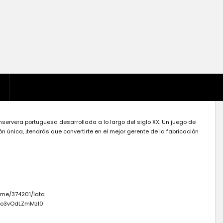
servera portuguesa desarrollada a lo largo del siglo XX. Un juego de
única, ¡tendrás que convertirte en el mejor gerente de la fabricación
ame/374201/lata
Kwo3vOdLZmMzI0