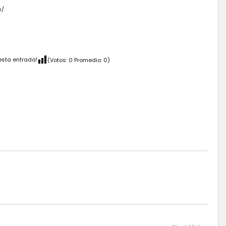
s/
esta entrada!
(Votos:
0
Promedio:
0
)