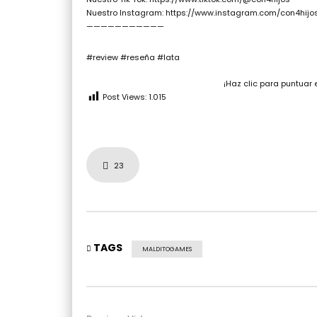
Nuestro Instagram: https://www.instagram.com/con4hijo
———————————
#review #reseña #lata
¡Haz clic para puntuar 
Post Views:
1.015
23
TAGS
MALDITOGAMES