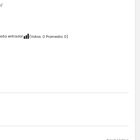
s/
esta entrada!
(Votos:
0
Promedio:
0
)