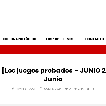
DICCIONARIO LÚDICO
LOS “10” DEL MES…
CONTACTO
 [Los juegos probados – JUNIO 202
Junio
ADMINISTRADOR
JULIO 6, 2024
0
2.4K
118