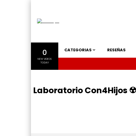
CATEGORIAS
RESEÑAS
0
NEW VIDEOS
TODAY
Laboratorio Con4Hijos ☢️