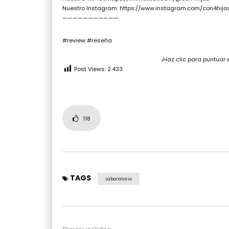
Nuestro Instagram: https://www.instagram.com/con4hijo
———————————
#review #reseña
¡Haz clic para puntuar 
Post Views:
2.433
118
TAGS
Laboratorio