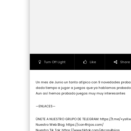
Turn Off Light
Like
Share
Un mes de Junio un tanto atípico con 9 novedades proba
dado tiempo a jugar a juegos que ya habíamos probado
Aun así hemos probado juegos muy muy interesantes
—ENLACES—
ÚNETE A NUESTRO GRUPO DE TELEGRAM: https://t.me/+ys
Nuestro Web Blog: https://con4hijos.com/
Nuestro Tik Tok: https://www.tiktok.com/@con4hijos