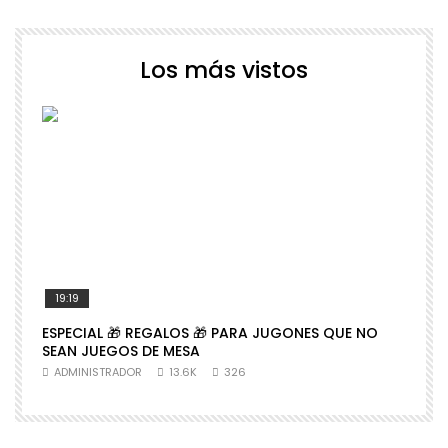
Los más vistos
19:19
ESPECIAL 🎁 REGALOS 🎁 PARA JUGONES QUE NO

SEAN JUEGOS DE MESA
N
ADMINISTRADOR
13.6K
326