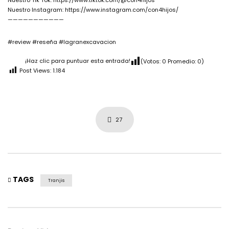
Nuestro Tik Tok: https://www.tiktok.com/@con4hijos
Nuestro Instagram: https://www.instagram.com/con4hijos/
———————————
#review #reseña #lagranexcavacion
¡Haz clic para puntuar esta entrada!
(Votos:
0
Promedio:
0
)
Post Views:
1.184
27
TAGS
Tranjis