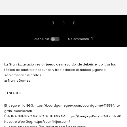
Auto Next
0 Comments
La Gran Excavacion es un juego de mesa donde debéis encontrar los
fósiles de cuatro dinosaurios y trasladarlos al museo jugando
sábiamente tus cartas.
@TranjisGames
—ENLACES—
El juego en la BGG: https://boardgamegeek.com/boardgame/418584/la-
gran-excavacion
ÚNETE A NUESTRO GRUPO DE TELEGRAM: https://t.me/+ysKwo3vOdLZmMzI0
Nuestro Web Blog: https://con4hijos.com/