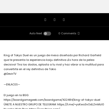
Auto Next
0 Comments
King of Tokyo: Duel es un juego de mesa diseñado por Richard Garfield
que te presenta la experiencia kaiju definitiva ¡Es hora de la pelea
decisiva! Tira los dados, aplasta a tu rival y haz vibrar a la multitud para
convertirte en el rey definitivo de Tokio
@DevirTV
—ENLACES—
El juego en la BGG:
https://boardgamegeek.com/boardgame/422484/king-of-tokyo-duel
ÚNETE A NUESTRO GRUPO DE TELEGRAM: https://t.me/+ysKwo3vOdLZmMzI0