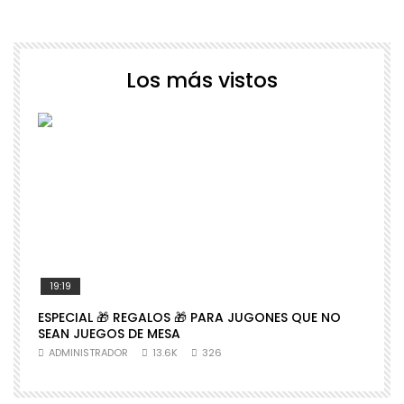
Los más vistos
19:19
ESPECIAL 🎁 REGALOS 🎁 PARA JUGONES QUE NO

SEAN JUEGOS DE MESA
N
ADMINISTRADOR
13.6K
326