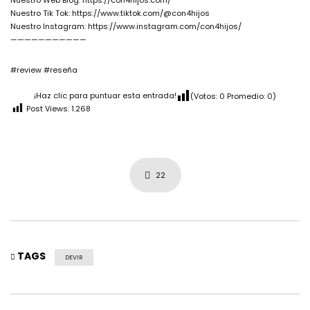
Nuestro Web Blog: https://con4hijos.com/
Nuestro Tik Tok: https://www.tiktok.com/@con4hijos
Nuestro Instagram: https://www.instagram.com/con4hijos/
———————————
#review #reseña
¡Haz clic para puntuar esta entrada!
(Votos:
0
Promedio:
0
)
Post Views:
1.268
22
TAGS
DEVIR