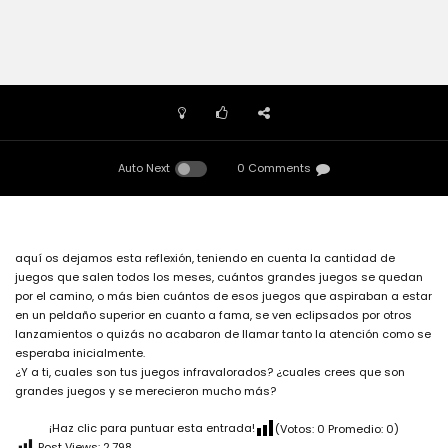
Auto Next
0 Comments
aquí os dejamos esta reflexión, teniendo en cuenta la cantidad de
juegos que salen todos los meses, cuántos grandes juegos se quedan
por el camino, o más bien cuántos de esos juegos que aspiraban a estar
en un peldaño superior en cuanto a fama, se ven eclipsados por otros
lanzamientos o quizás no acabaron de llamar tanto la atención como se
esperaba inicialmente.
¿Y a ti, cuales son tus juegos infravalorados? ¿cuales crees que son
grandes juegos y se merecieron mucho más?
¡Haz clic para puntuar esta entrada!
(Votos:
0
Promedio:
0
)
Post Views:
2.798