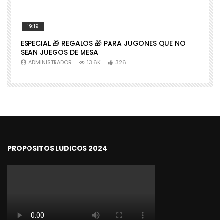
19:19
ESPECIAL 🎁 REGALOS 🎁 PARA JUGONES QUE NO

SEAN JUEGOS DE MESA
N
ADMINISTRADOR
13.6K
326
PROPOSITOS LUDICOS 2024