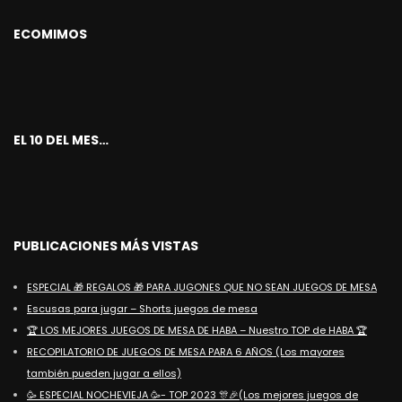
ECOMIMOS
EL 10 DEL MES…
PUBLICACIONES MÁS VISTAS
ESPECIAL 🎁 REGALOS 🎁 PARA JUGONES QUE NO SEAN JUEGOS DE MESA
Escusas para jugar – Shorts juegos de mesa
🏆 LOS MEJORES JUEGOS DE MESA DE HABA – Nuestro TOP de HABA 🏆
RECOPILATORIO DE JUEGOS DE MESA PARA 6 AÑOS (Los mayores
también pueden jugar a ellos)
🥳 ESPECIAL NOCHEVIEJA 🥳- TOP 2023 🎊🎉(Los mejores juegos de