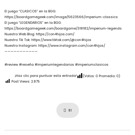
El juego “CLASICOS” en la BGG:
https://boardgamegeek.com/image/5623566/imperium-classics
El juego “LEGENDARIOS” en la BGG:
https://boardgamegeek.com/boardgame/318182/imperium-legends
Nuestro Web Blog: https://con4hijos.com/
Nuestro Tik Tok: https://www.tiktok.com/@con4hijos
Nuestro Instagram: https://www.instagram.com/con4hijos/
———————————
#review #reseña #imperiumlegendarios #imperiumclasicos
¡Haz clic para puntuar esta entrada!
(Votos:
0
Promedio:
0
)
Post Views:
2.875
81