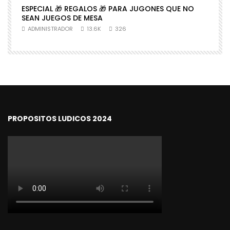
ESPECIAL 🎁 REGALOS 🎁 PARA JUGONES QUE NO

SEAN JUEGOS DE MESA
N
ADMINISTRADOR
13.6K
326
PROPOSITOS LUDICOS 2024